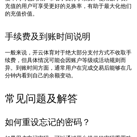
充值的用户可享受更好的兑换率，有助于最大化他们
的充值价值。
手续费及到账时间说明
一般来说，开云体育对于绝大部分支付方式不收取手
续费，但具体情况可能会因账户等级或活动规则而
异。到账时间方面，通常用户在完成交易后能够在几
分钟内看到自己的余额变动。
常见问题及解答
如何重设忘记的密码？