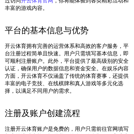
过访问
，你将能体验到各类精彩活动和
开云体育官网
丰富的游戏内容。
平台的基本信息与优势
开云体育拥有完善的运营体系和高效的客户服务，平
台注册过程简单且快速。用户只需填写基本信息，即
可顺利注册账户。此外，平台提供了最高级别的安全
认证，确保用户的数据信息和资金安全。在娱乐内容
方面，开云体育不仅涵盖了传统的体育赛事，还提供
丰富的电子竞技、在线棋牌和真人游戏等多元化选
择，以满足不同用户的需求。
注册及账户创建流程
注册开云体育账户是免费的，用户只需前往官网填写