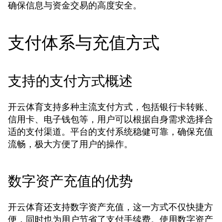
确保信息与资金交易的高度安全。
支付体系与充值方式
支持的支付方式概述
开云体育支持多种主流支付方式，包括银行卡转账、
信用卡、电子钱包等，用户可以根据自身需求选择合
适的支付渠道。平台的支付系统稳健可靠，确保充值
流畅，极大方便了用户的操作。
数字资产充值的优势
开云体育还支持数字资产充值，这一方式不仅快捷方
便，同时也为用户节省了支付手续费。使用数字资产