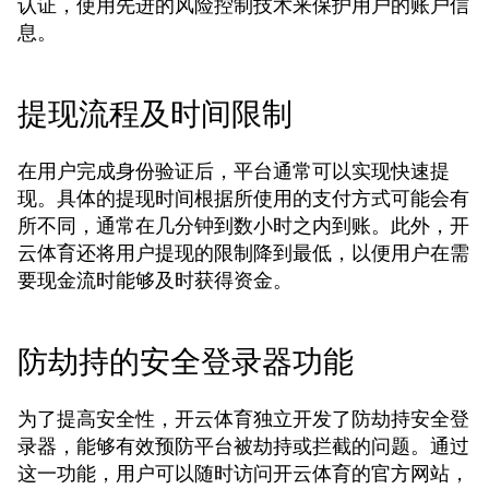
认证，使用先进的风险控制技术来保护用户的账户信
息。
提现流程及时间限制
在用户完成身份验证后，平台通常可以实现快速提
现。具体的提现时间根据所使用的支付方式可能会有
所不同，通常在几分钟到数小时之内到账。此外，开
云体育还将用户提现的限制降到最低，以便用户在需
要现金流时能够及时获得资金。
防劫持的安全登录器功能
为了提高安全性，开云体育独立开发了防劫持安全登
录器，能够有效预防平台被劫持或拦截的问题。通过
这一功能，用户可以随时访问开云体育的官方网站，