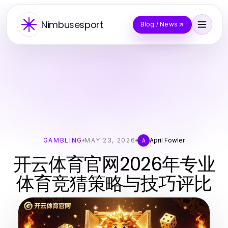
Nimbusesport
Blog / News
GAMBLING
MAY 23, 2026
April Fowler
A
开云体育官网2026年专业
体育竞猜策略与技巧评比